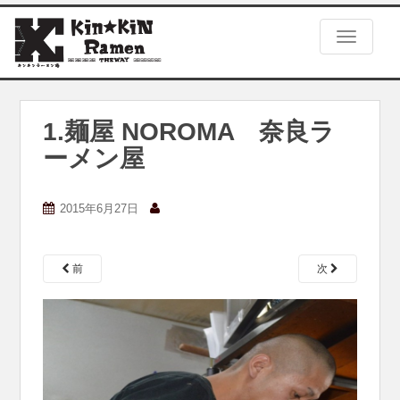
S
k
TOGGLE
i
p
t
o
m
1.麺屋 NOROMA 奈良ラ
a
ーメン屋
i
n
c
2015年6月27日
o
n
t
e
前
次
n
t