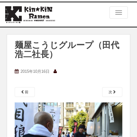
S
k
TOGGLE
i
p
t
o
m
麺屋こうじグループ（田代
a
浩二社長）
i
n
c
2015年10月16日
o
n
t
e
前
次
n
t