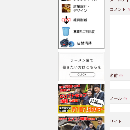
コメント
名前
※
メール
※
サイト