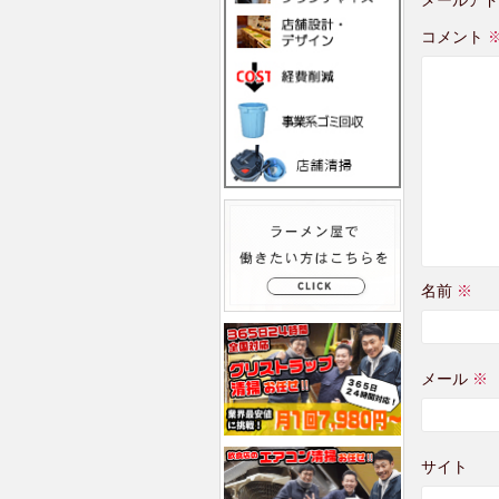
コメント
名前
※
メール
※
サイト