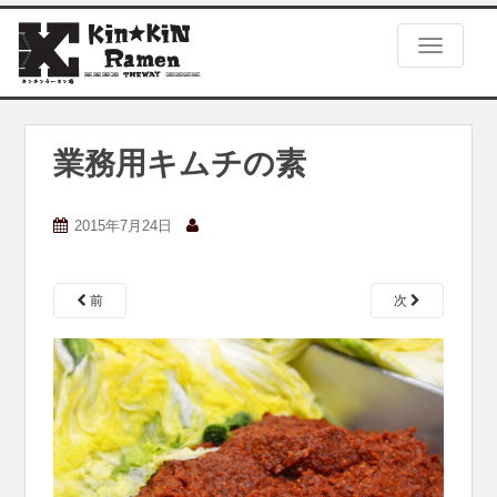
S
k
TOGGLE
i
p
t
o
m
業務用キムチの素
a
i
n
2015年7月24日
c
o
n
前
次
t
e
n
t