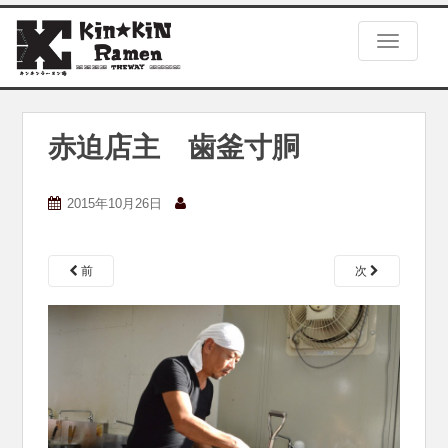
S
k
TOGGLE
i
p
t
o
m
赤迫店主 歯釜寸胴
a
i
n
2015年10月26日
c
o
n
前
次
t
e
n
t