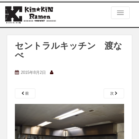
S
k
TOGGLE
i
p
t
o
m
セントラルキッチン 渡な
a
べ
i
n
c
2015年8月2日
o
n
t
e
前
次
n
t