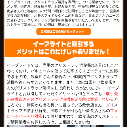
イーブライトは、グリストラップ清掃を専門にしている業者なので、ラー
メン屋、焼肉屋、鉄板焼き屋、お好み焼き屋、中華料理屋などの多くの飲
食店さんのご都合のいい時間・曜日にご訪問することが可能です。 営業終
了後の深夜対応、お昼のアイドルタイムの対応など、飲食店さんのニーズ
に合わせて、グリストラップ清掃を実施させていただいております。 グリ
ストラップ清掃にお困りの際は、現場にかけつけますよ！
イーブライトでは、専用のグリストラップ清掃の道具にもこだ
わっており、バキュームを使って効率よくスピーディーに対応
できるので、飲食店さんの都合のいい時間内でグリストラップ
清掃を終わらすことができます。また、単に1回だけ飲食店さ
んのグリストラップ清掃をして終わりではないんです！ イーブ
ライトとお取引していただくメリットは何と言っても、
取引先
の飲食店さんのグリストラップ清掃を定期的に実施している
と
ころです。厨房から出る臭いに困っている飲食店さん、グリス
トラップの詰まり解消、掃除に手が回らない飲食店さんの
フォ
ローもバッチリ対応
しておりますので、飲食店のグリストラッ
プ清掃業者をお探しの方は、ご相談くださいね！