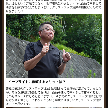
吸い込むという方法ではなく、地球環境にやさしいエコな薬品で中和して
油脂を石鹸水に変えてしまうというグリストラップ清掃の機械だったので
驚きましたね。
イーブライトに依頼するメリットは？
弊社の施設のグリストラップは油脂が固まって固形物が混ざっていました
が、それを最初に除去しておけば、薬品を使って中和させて排水するとい
うのもスムーズになると思いますね。 今までのグリストラップ清掃とはや
り方が全く違うし、これからこういう環境にやさしいグリストラップ清掃
はいいと思います。