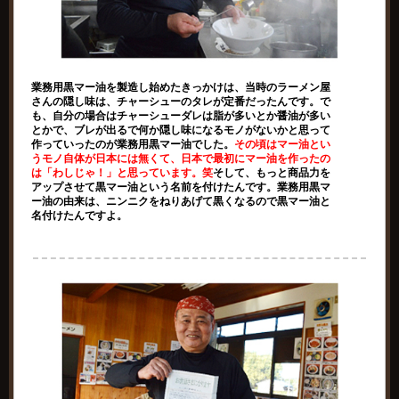
業務用黒マー油を製造し始めたきっかけは、当時のラーメン屋
さんの隠し味は、チャーシューのタレが定番だったんです。で
も、自分の場合はチャーシューダレは脂が多いとか醤油が多い
とかで、ブレが出るで何か隠し味になるモノがないかと思って
作っていったのが業務用黒マー油でした。
その頃はマー油とい
うモノ自体が日本には無くて、日本で最初にマー油を作ったの
は「わしじゃ！」と思っています。笑
そして、もっと商品力を
アップさせて黒マー油という名前を付けたんです。業務用黒マ
ー油の由来は、ニンニクをねりあげて黒くなるので黒マー油と
名付けたんですよ。