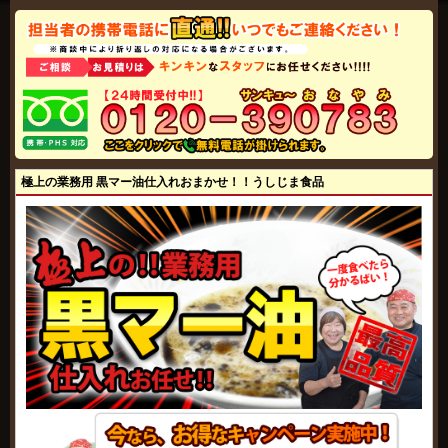
極上の業務用 黒マー油仕入れおまかせ！！うしじま食品