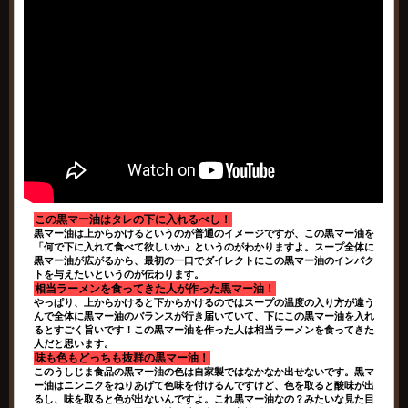
この黒マー油はタレの下に入れるべし！
黒マー油は上からかけるというのが普通のイメージですが、この黒マー油を
「何で下に入れて食べて欲しいか」というのがわかりますよ。スープ全体に
黒マー油が広がるから、最初の一口でダイレクトにこの黒マー油のインパク
トを与えたいというのが伝わります。
相当ラーメンを食ってきた人が作った黒マー油！
やっぱり、上からかけると下からかけるのではスープの温度の入り方が違う
んで全体に黒マー油のバランスが行き届いていて、下にこの黒マー油を入れ
るとすごく旨いです！この黒マー油を作った人は相当ラーメンを食ってきた
人だと思います。
味も色もどっちも抜群の黒マー油！
このうしじま食品の黒マー油の色は自家製ではなかなか出せないです。黒マ
ー油はニンニクをねりあげて色味を付けるんですけど、色を取ると酸味が出
るし、味を取ると色が出ないんですよ。これ黒マー油なの？みたいな見た目