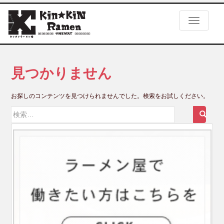
S
k
TOGGLE
i
p
t
o
m
見つかりません
a
i
お探しのコンテンツを見つけられませんでした。検索をお試しください。
n
c
検
o
索:
n
t
e
n
t