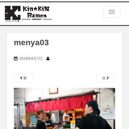
S
k
TOGGLE
i
p
t
o
m
menya03
a
i
n
2019年8月7日
c
o
n
前
次
t
e
n
t