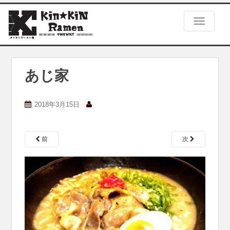
S
k
TOGGLE
i
p
t
o
m
あじ家
a
i
n
2018年3月15日
c
o
n
前
次
t
e
n
t