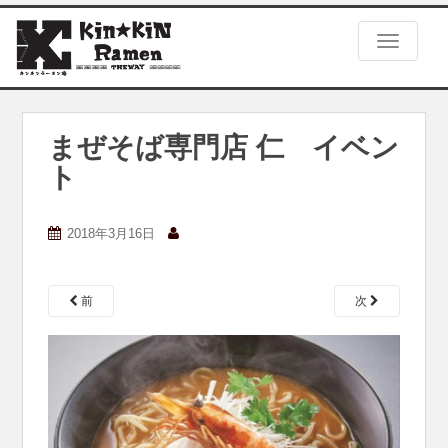
S
k
TOGGLE
i
p
t
o
m
まぜそば専門店 仁 イベン
a
ト
i
n
c
2018年3月16日
o
n
t
e
前
次
n
t