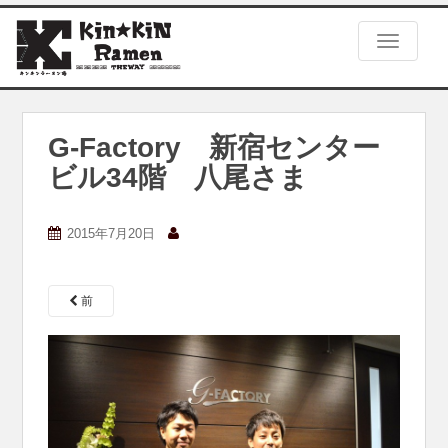
S
k
TOGGLE
i
p
t
o
m
G-Factory 新宿センター
a
ビル34階 八尾さま
i
n
c
2015年7月20日
o
n
t
e
前
n
t