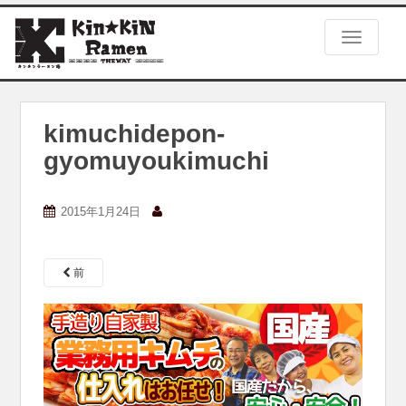
S
k
TOGGLE
i
p
t
o
m
kimuchidepon-
a
gyomuyoukimuchi
i
n
c
2015年1月24日
o
n
t
e
前
n
t