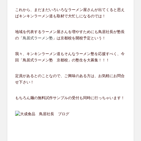
これから、
まだまだいろいろなラーメン屋さんが出てくると思え
ばキンキンラ
ーメン道も取材で大忙しになるのでは！
地域を代表するラーメン屋さんを増やすためにも鳥居社長が塾長
の
「
鳥居式ラーメン塾
」は京都校を開校予定という！
我々、キンキンラーメン道もそんなラーメン塾を応援すべく、
今
回「鳥居式ラーメン塾 京都校」の塾生を大募集！！！
定員があるとのことなので、ご興味のある方は、
お気軽にお問合
せ下さい！
もちろん麺の無料試作サンプルの受付も同時に行っちゃいます！