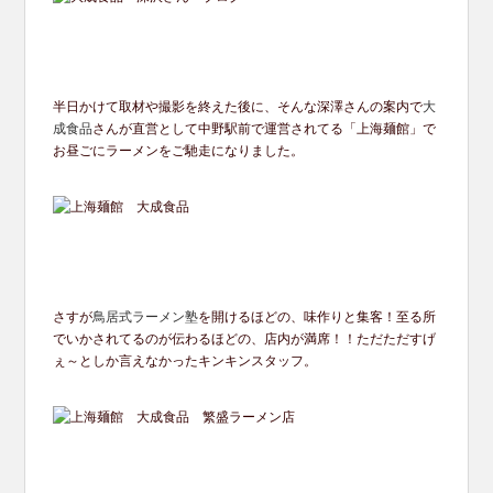
半日かけて取材や撮影を終えた後に、
そんな深澤さんの案内で
大
成食品
さんが直営として中野駅前で運営
されてる「上海麺館」で
お昼ごにラーメンをご馳走になりました。
さすが
鳥居式ラーメン塾
を開けるほどの、味作りと集客！
至る所
でいかされてるのが伝わるほどの、店内が満席！！
ただただすげ
ぇ～としか言えなかったキンキンスタッフ。