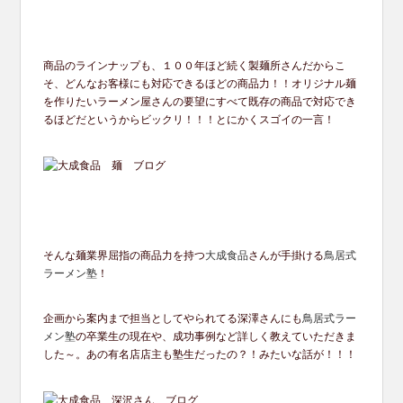
商品のラインナップも、１００年ほど続く製麺所さんだからこ
そ、
どんなお客様にも対応できるほどの商品力！！
オリジナル麺
を作りたいラーメン屋さんの要望にすべて既存の商品
で対応でき
るほどだというからビックリ！！！
とにかくスゴイの一言！
そんな麺業界屈指の商品力を持つ
大成食品
さんが手掛ける
鳥居式
ラ
ーメン塾
！
企画から案内まで担当としてやられてる深澤さんにも
鳥居式ラー
メ
ン塾
の卒業生の現在や、
成功事例など詳しく教えていただきま
した～。
あの有名店店主も塾生だったの？！みたいな話が！！！