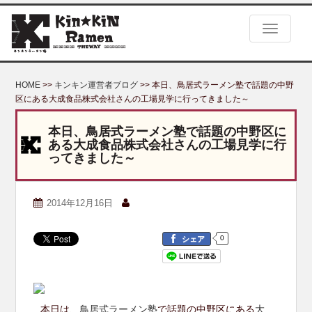
S
k
TOGGLE
i
p
t
o
HOME
>>
キンキン運営者ブログ
>> 本日、鳥居式ラーメン塾で話題の中野
m
区にある大成食品株式会社さんの工場見学に行ってきました～
a
i
本日、鳥居式ラーメン塾で話題の中野区に
n
ある大成食品株式会社さんの工場見学に行
c
ってきました～
o
n
t
2014年12月16日
e
n
t
0
シェア
本日は、
鳥居式ラーメン塾
で話題の中野区にある
大