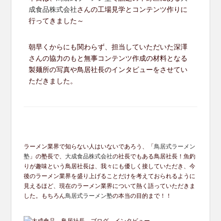
成食品株式会社
さんの工場見学とコンテンツ作りに
行ってきました～
朝早くからにも関わらず、担当していただいた深澤
さんの協力のもと無事コンテンツ作成の材料となる
製麺所の写真や鳥居社長のインタビューをさせてい
ただきました。
ラーメン業界で知らない人はいないであろう、「
鳥居式ラーメン
塾
」の塾長で、
大成食品株式会社
の社長でもある鳥居社長！魚釣
りが趣味という鳥居社長は、我々にも優しく接していただき、今
後のラーメン業界を盛り上げることだけを考えておられるように
見えるほど、現在のラーメン業界について熱く語っていただきま
した。もちろん
鳥居式ラーメン塾
の本当の目的まで！！