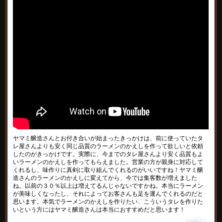
ヤマミ醸造さんとお付き合いが始まったきっかけは、前に使っていたタ
レ屋さんよりも安く同じ品質のラーメンのかえしを作って欲しいと依頼
したのがきっかけです。実際に、今までのタレ屋さんより安く品質もよ
いラーメンのかえしを作ってもらえました。営業の方が親身に対応して
くれるし、味作りに真剣に取り組んでくれるのがいいですね！ヤマミ醸
造さんのラーメンのかえしに変えてから、今では集客数が増えました
ね。以前の３０％以上は増えてるんじゃないですかね。本当にラーメン
が美味しくなったし、それによってお客さんも足を運んでくれるのだと
思います。本気でラーメンのかえしを作りたい、こういうタレを作りた
いという方にはヤマミ醸造さんは本当におすすめだと思います！