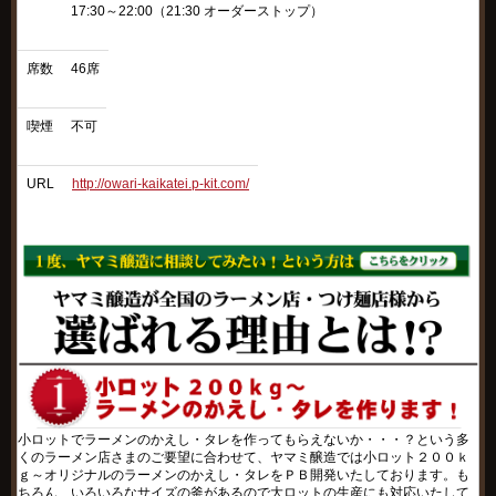
17:30～22:00（21:30 オーダーストップ）
席数
46席
喫煙
不可
URL
http://owari-kaikatei.p-kit.com/
小ロットでラーメンのかえし・タレを作ってもらえないか・・・？という多
くのラーメン店さまのご要望に合わせて、ヤマミ醸造では小ロット２００ｋ
ｇ～オリジナルのラーメンのかえし・タレをＰＢ開発いたしております。も
ちろん、いろいろなサイズの釜があるので大ロットの生産にも対応いたして