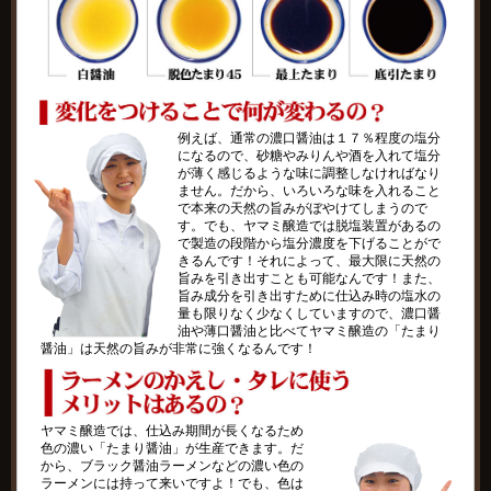
例えば、通常の濃口醤油は１７％程度の塩分
になるので、砂糖やみりんや酒を入れて塩分
が薄く感じるような味に調整しなければなり
ません。だから、いろいろな味を入れること
で本来の天然の旨みがぼやけてしまうので
す。でも、ヤマミ醸造では脱塩装置があるの
で製造の段階から塩分濃度を下げることがで
きるんです！それによって、最大限に天然の
旨みを引き出すことも可能なんです！また、
旨み成分を引き出すために仕込み時の塩水の
量も限りなく少なくしていますので、濃口醤
油や薄口醤油と比べてヤマミ醸造の「たまり
醤油」は天然の旨みが非常に強くなるんです！
ヤマミ醸造では、仕込み期間が長くなるため
色の濃い「たまり醤油」が生産できます。だ
から、ブラック醤油ラーメンなどの濃い色の
ラーメンには持って来いですよ！でも、色は