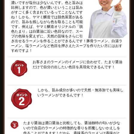
濃いですが塩分は少ないんです。色と旨みは
比例しますので、色が濃いということは旨み
がすごく多く含まれているってことなんです
ね！しかも、ヤマミ醸造では脱色装置がある
ので、旨みを残しながら色を取ることも可能
です。例えば、ヤマミ醸造オリジナルの「脱
色たまり」は白醤油に近い色目なので、スー
プの色味を変えずに、天然の旨味をさらに引
き出せるラーメンを作ることができるんです！豚骨ラーメン、白湯ラ
ーメン、塩ラーメンなど色目を押さえたスープを作りたい方にはおす
すめですよ！
お客さまのラーメンのイメージに合わせて、たまり醤油
だけで自分の出したい色目を具現化できるんです！
しかも、旨み成分が多いので天然・無添加でも美味し
いラーメンができるんです！
たまり醤油は濃口醤油と比較しても、醤油独特の匂いが少な
いので自店のラーメンの特徴的な香りを邪魔しないかえしを
作ることができます！だから、香味系のラーメンは香味がと