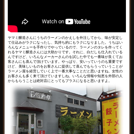
ヤマミ醸造さんにうちのラーメンのかえしを外注してから、味が安定し
て仕込みがラクになったし、気持ち的にもラクになりました。うちはい
ろんなメニューを手作りでやっているので、ラーメンのタレを作ってく
れるヤマミ醸造さんには大助かりです。それに、白だしも仕入れている
んですけど、いろんなメーカーさんのを試した中でも一番味が良くてお
客さんにも喜んで頂けています。やっぱり、安いっていうのも重要です
けど、美味しいものをお客さんに提供して喜んでもらうっていうことが
ラーメン屋を経営していく上で一番大事なことだと思いますね。女性の
お客さんも多く来て頂けていますしね。いろんな情報や知恵を外部の人
からもらうことは絶対店にとってもプラスになると思いますよ。