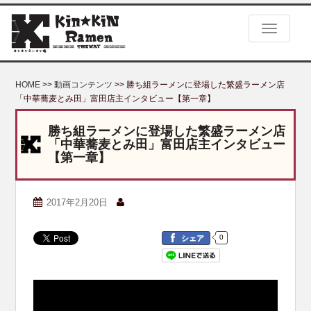
S
k
TOGGLE
i
p
t
o
HOME
>>
動画コンテンツ
>> 勝ち組ラーメンに登場した繁盛ラーメン店
m
「中華蕎麦とみ田」富田店主インタビュー【第一章】
a
i
勝ち組ラーメンに登場した繁盛ラーメン店
n
「中華蕎麦とみ田」富田店主インタビュー
c
【第一章】
o
n
t
2017年2月20日
e
n
t
0
シェア