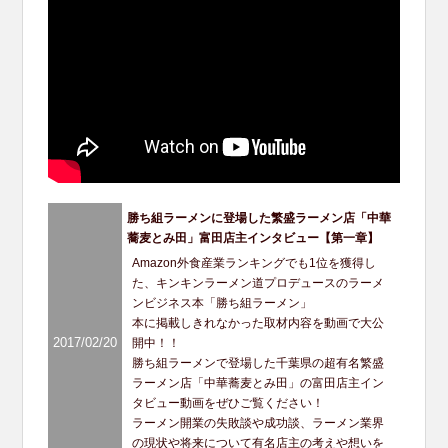
勝ち組ラーメンに登場した繁盛ラーメン店「中華
蕎麦とみ田」富田店主インタビュー【第一章】
Amazon外食産業ランキングでも1位を獲得し
た、キンキンラーメン道プロデュースのラーメ
ンビジネス本「勝ち組ラーメン」
本に掲載しきれなかった取材内容を動画で大公
2017/02/20
開中！！
勝ち組ラーメンで登場した千葉県の超有名繁盛
ラーメン店「中華蕎麦とみ田」の富田店主イン
タビュー動画をぜひご覧ください！
ラーメン開業の失敗談や成功談、ラーメン業界
の現状や将来について有名店主の考えや想いを