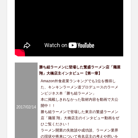
勝ち組ラーメンに登場した繁盛ラーメン店「麺屋
翔」大橋店主インタビュー【第一章】
Amazon外食産業ランキングでも1位を獲得し
た、キンキンラーメン道プロデュースのラーメ
ンビジネス本「勝ち組ラーメン」
本に掲載しきれなかった取材内容を動画で大公
開中！！
2017/02/14
勝ち組ラーメンで登場した東京の繁盛ラーメン
店「麺屋 翔」大橋店主のインタビュー動画をぜ
ひご覧ください！
ラーメン開業の失敗談や成功談、ラーメン業界
の現状や将来について有名店主の考えや想いを