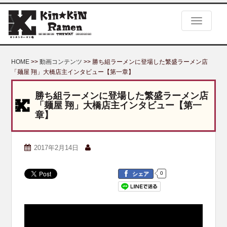
S
k
TOGGLE
i
p
t
o
HOME
>>
動画コンテンツ
>> 勝ち組ラーメンに登場した繁盛ラーメン店
m
「麺屋 翔」大橋店主インタビュー【第一章】
a
i
勝ち組ラーメンに登場した繁盛ラーメン店
n
「麺屋 翔」大橋店主インタビュー【第一
c
章】
o
n
t
2017年2月14日
e
n
t
0
シェア