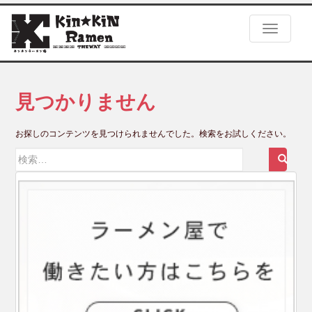
S
k
TOGGLE
i
p
t
o
m
見つかりません
a
i
お探しのコンテンツを見つけられませんでした。検索をお試しください。
n
c
検
o
索:
n
t
e
n
t