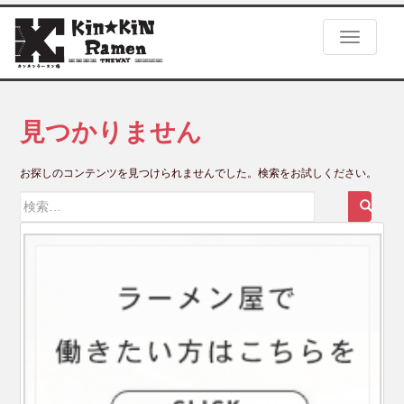
S
k
TOGGLE
i
p
t
o
m
見つかりません
a
i
お探しのコンテンツを見つけられませんでした。検索をお試しください。
n
c
検
o
索:
n
t
e
n
t