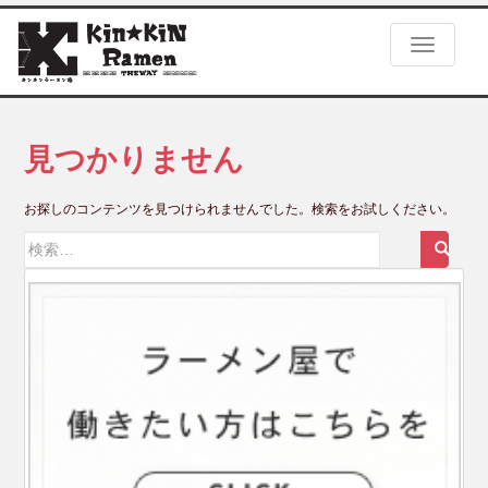
S
k
TOGGLE
i
p
t
o
m
見つかりません
a
i
お探しのコンテンツを見つけられませんでした。検索をお試しください。
n
c
検
o
索:
n
t
e
n
t