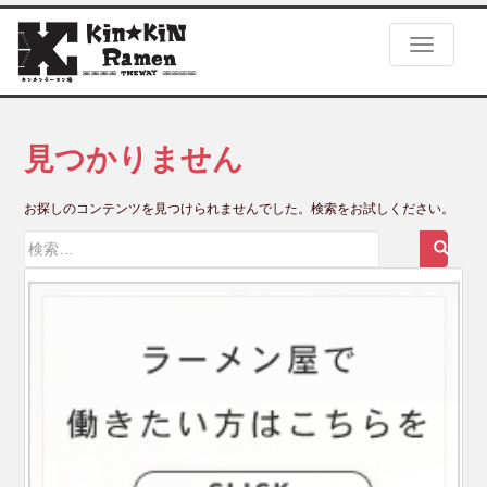
S
k
TOGGLE
i
p
t
o
m
見つかりません
a
i
お探しのコンテンツを見つけられませんでした。検索をお試しください。
n
c
検
o
索:
n
t
e
n
t