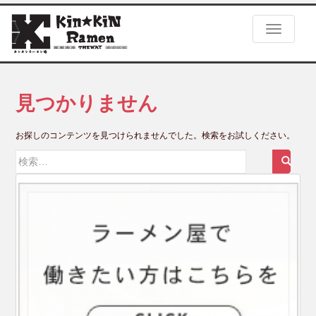
S
k
TOGGLE
i
p
t
o
m
見つかりません
a
i
お探しのコンテンツを見つけられませんでした。検索をお試しください。
n
c
検
o
索:
n
t
e
n
t