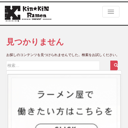
S
k
TOGGLE
i
p
t
o
m
見つかりません
a
i
お探しのコンテンツを見つけられませんでした。検索をお試しください。
n
c
検
o
索:
n
t
e
n
t