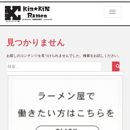
S
k
TOGGLE
i
p
t
o
m
見つかりません
a
i
お探しのコンテンツを見つけられませんでした。検索をお試しください。
n
c
検
o
索:
n
t
e
n
t