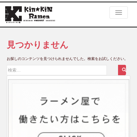
S
k
TOGGLE
i
p
t
o
m
見つかりません
a
i
お探しのコンテンツを見つけられませんでした。検索をお試しください。
n
c
検
o
索:
n
t
e
n
t