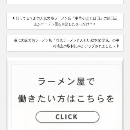
投
知ってる？あの人気繁盛ラーメン店『中華そば しば田』の柴田店
稿
主がラーメン屋を目指したきっかけ？！
ナ
ビ
ゲ
遂に大阪老舗ラーメン店『彩色ラーメンきんせい総本家 夢風』の中
ー
村店主の取材記事がアップされました～
シ
ョ
ン