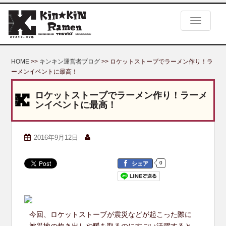
S
k
TOGGLE
i
p
t
o
HOME
>>
キンキン運営者ブログ
>> ロケットストーブでラーメン作り！ラ
m
ーメンイベントに最高！
a
i
ロケットストーブでラーメン作り！ラーメ
n
ンイベントに最高！
c
o
n
2016年9月12日
t
e
n
0
シェア
t
今回、ロケットストーブが震災などが起こった際に
被災地の炊き出しや暖を取るのにすごい活躍すると