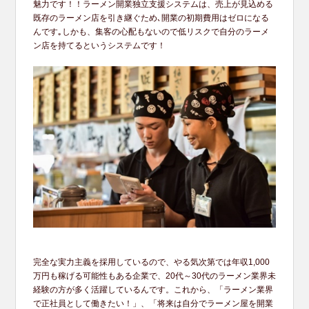
魅力です！！ラーメン開業独立支援システムは、売上が見込める
既存のラーメン店を引き継ぐため､開業の初期費用はゼロになる
んです｡しかも、集客の心配もないので低リスクで自分のラーメ
ン店を持てるというシステムです！
完全な実力主義を採用しているので、やる気次第では年収1,000
万円も稼げる可能性もある企業で、20代～30代のラーメン業界未
経験の方が多く活躍しているんです。これから、「ラーメン業界
で正社員として働きたい！」、「将来は自分でラーメン屋を開業