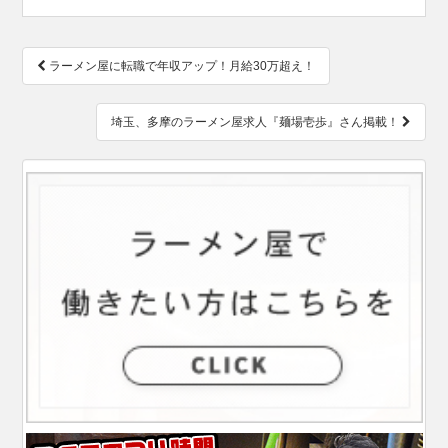
投
ラーメン屋に転職で年収アップ！月給30万超え！
稿
ナ
ビ
埼玉、多摩のラーメン屋求人『麺場壱歩』さん掲載！
ゲ
ー
シ
ョ
ン