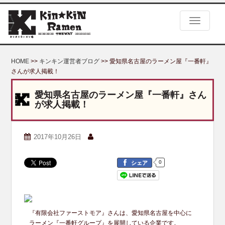
S
k
TOGGLE
i
p
t
o
HOME
>>
キンキン運営者ブログ
>> 愛知県名古屋のラーメン屋『一番軒』
m
さんが求人掲載！
a
i
愛知県名古屋のラーメン屋『一番軒』さん
n
が求人掲載！
c
o
n
2017年10月26日
t
e
n
0
シェア
t
『有限会社ファーストモア』さんは、愛知県名古屋を中心に
ラーメン『一番軒グループ』を展開している企業です。