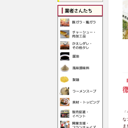
「
な
ま