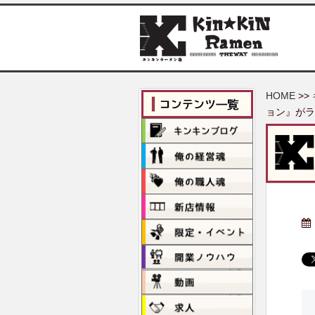
S
k
i
p
t
o
HOME
>>
m
ョン』がラ
a
i
n
c
o
n
t
e
n
t