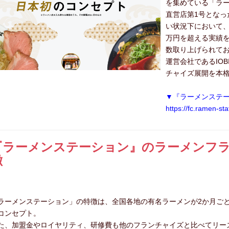
を集めている「ラ
直営店第1号となっ
い状況下において、
万円を超える実績
数取り上げられて
運営会社であるIO
チャイズ展開を本
▼『ラーメンステー
https://fc.ramen-st
『ラーメンステーション』のラーメンフ
徴
ラーメンステーション」の特徴は、全国各地の有名ラーメンが2か月ご
コンセプト。
た、加盟金やロイヤリティ、研修費も他のフランチャイズと比べてリー