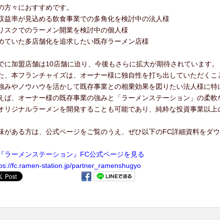
の方々におすすめです。
収益率が見込める飲食事業での多角化を検討中の法人様
リスクでのラーメン開業を検討中の個人様
めていた多店舗化を追求したい既存ラーメン店様
でに加盟店舗は10店舗に迫り、今後もさらに拡大が期待されています。
た、本フランチャイズは、オーナー様に独自性を打ち出していただくこ
強みやノウハウを活かして既存事業との相乗効果を図りたい法人様に特
えば、オーナー様の既存事業の強みと「ラーメンステーション」の柔軟
オリジナルラーメンを開発することも可能であり、純粋な投資事業以上
。
味がある方は、公式ページをご覧のうえ、ぜひ以下のFC詳細資料をダ
『ラーメンステーション』FC公式ページを見る
tps://fc.ramen-station.jp/partner_ramenshugyo