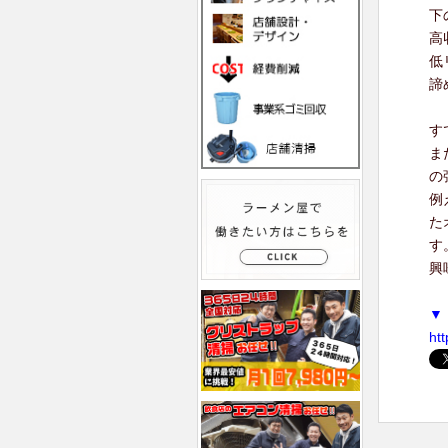
下
高
低
諦
す
ま
の
例
た
す
興
▼
ht