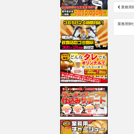
投
業務用
稿
ナ
業務用卵
ビ
ゲ
ー
シ
ョ
ン