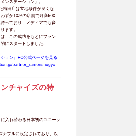
ーメンステーション」。
た梅田店は立地条件が良くな
わずか10坪の店舗で月商500
を誇っており、メディアでも多
おります。
BIは、この成功をもとにフラン
格的にスタートしました。
ション』FC公式ページを見る
ation.jp/partner_ramenshugyo
ランチャイズの特
とに入れ替わる日本初のユニーク
ズナブルに設定されており、以