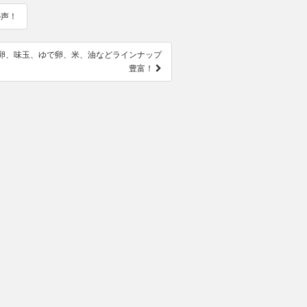
の声！
卵、味玉、ゆで卵、米、油などラインナップ
豊富！