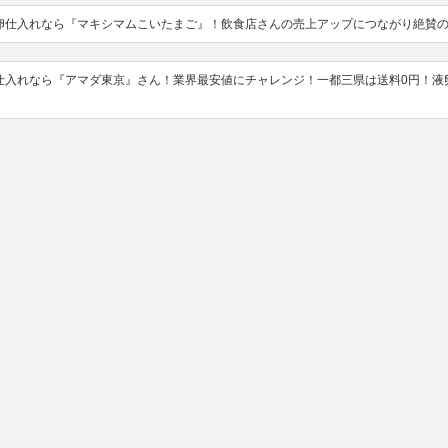
卵仕入れなら『マキシマムこいたまご』！飲食店さんの売上アップにつながり絶賛
仕入れなら『アマダ東京』さん！業界最安値にチャレンジ！一都三県は送料0円！液