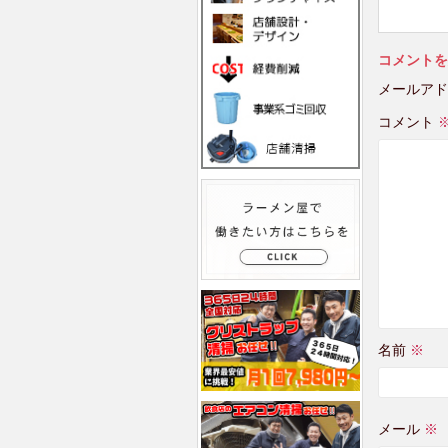
コメントを
メールアド
コメント
名前
※
メール
※