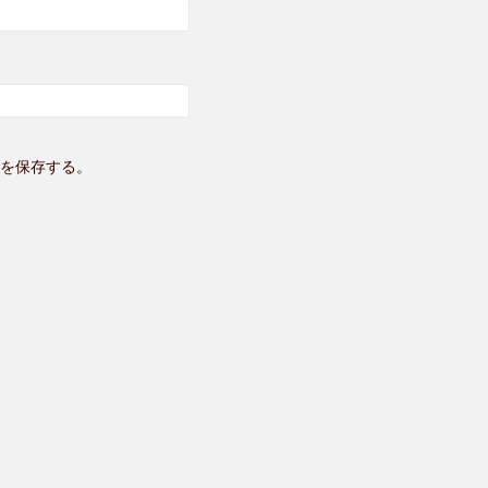
を保存する。