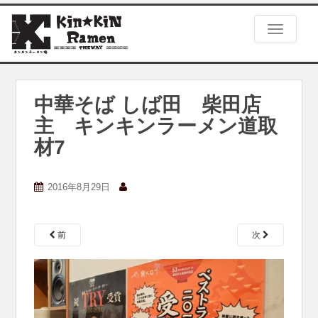
S
k
TOGGLE
i
p
t
o
m
中華そば しば田 柴田店
a
主 キンキンラーメン道取
i
n
材7
c
o
n
2016年8月29日
t
e
n
前
次
t