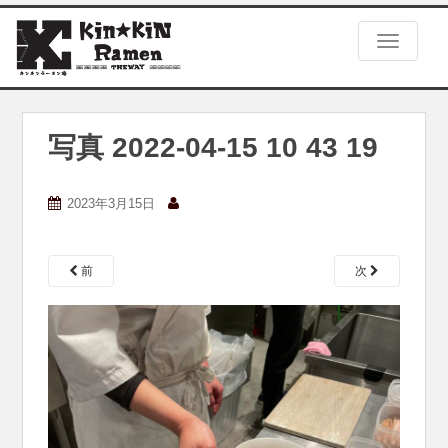
S
k
TOGGLE
i
p
t
o
m
写真 2022-04-15 10 43 19
a
i
n
2023年3月15日
c
o
n
前
次
t
e
n
t