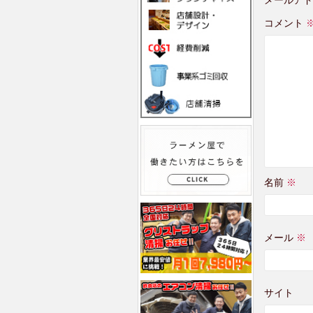
コメント
名前
※
メール
※
サイト