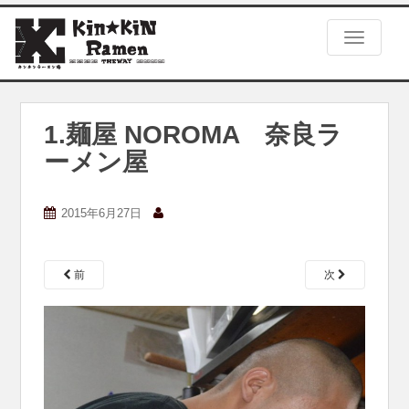
S
k
TOGGLE
i
p
t
o
m
1.麺屋 NOROMA 奈良ラ
a
ーメン屋
i
n
c
2015年6月27日
o
n
t
e
前
次
n
t