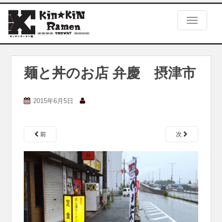
S
k
TOGGLE
i
p
t
o
m
麺と丼のお店 弁慶 摂津市
a
i
n
2015年6月5日
c
o
n
前
次
t
e
n
t