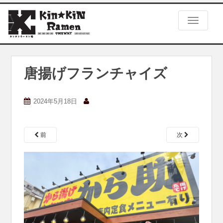
S
k
TOGGLE
i
p
t
o
m
唐揚げフランチャイズ
a
i
n
2024年5月18日
c
o
n
前
次
t
e
n
t