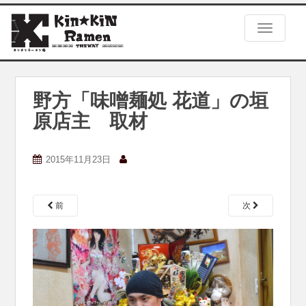
S
k
TOGGLE
i
p
t
o
m
野方「味噌麺処 花道」の垣
a
原店主 取材
i
n
c
2015年11月23日
o
n
t
e
前
次
n
t