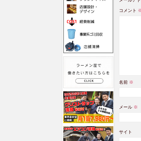
コメント
名前
※
メール
※
サイト