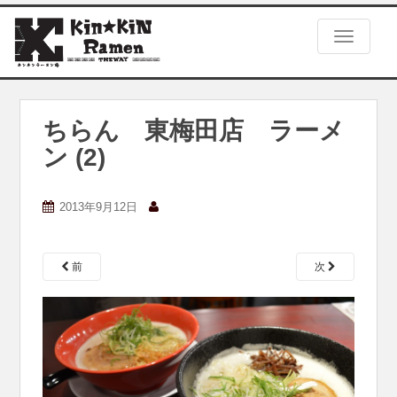
S
k
TOGGLE
i
p
t
o
m
ちらん 東梅田店 ラーメ
a
ン (2)
i
n
c
2013年9月12日
o
n
t
e
前
次
n
t