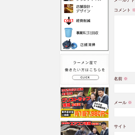
コメント
名前
※
メール
※
サイト