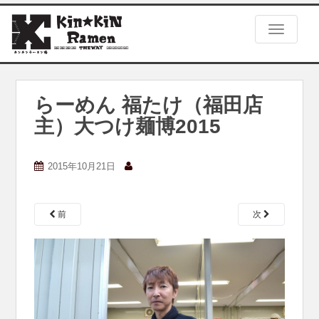
S
k
TOGGLE
i
p
t
o
m
らーめん 福たけ（福田店
a
主）大つけ麺博2015
i
n
c
2015年10月21日
o
n
t
e
前
次
n
t