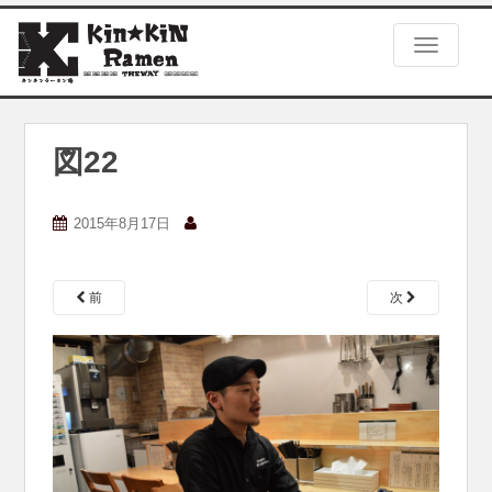
S
k
TOGGLE
i
p
t
o
m
図22
a
i
n
2015年8月17日
c
o
n
前
次
t
e
n
t