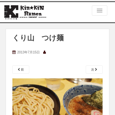
S
k
TOGGLE
i
p
t
o
m
くり山 つけ麺
a
i
n
2013年7月15日
c
o
n
前
次
t
e
n
t