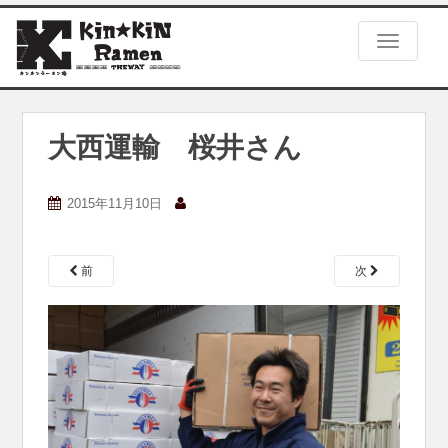
S
k
TOGGLE
i
p
t
o
m
大西運輸 桜井さん
a
i
n
2015年11月10日
c
o
n
前
次
t
e
n
t