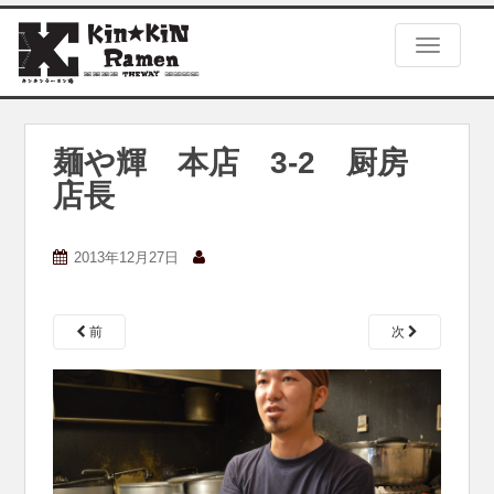
S
k
TOGGLE
i
p
t
o
m
麺や輝 本店 3-2 厨房
a
店長
i
n
c
2013年12月27日
o
n
t
e
前
次
n
t