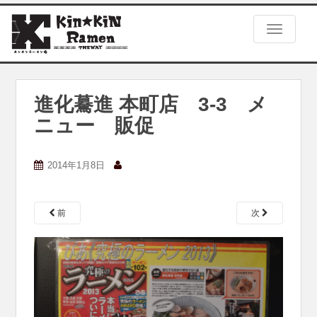
S
k
TOGGLE
i
p
t
o
m
進化驀進 本町店 3-3 メ
a
ニュー 販促
i
n
c
2014年1月8日
o
n
t
e
前
次
n
t