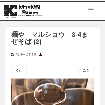
S
k
TOGGLE
i
p
t
o
m
麺や マルショウ 3-4ま
a
ぜそば (2)
i
n
c
2013年12月7日
o
n
t
e
前
次
n
t