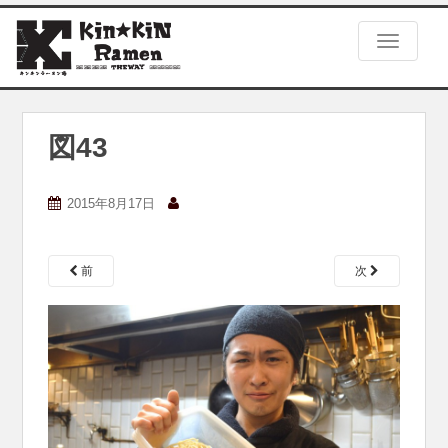
S
k
TOGGLE
i
p
t
o
m
図43
a
i
n
2015年8月17日
c
o
n
前
次
t
e
n
t