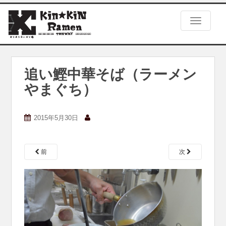
S
k
TOGGLE
i
p
t
o
m
追い鰹中華そば（ラーメン
a
やまぐち）
i
n
c
2015年5月30日
o
n
t
e
前
次
n
t